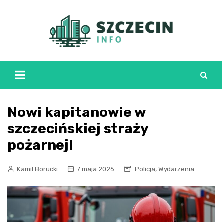
Skip
to
content
Nowi kapitanowie w
szczecińskiej straży
pożarnej!
,
Kamil Borucki
7 maja 2026
Policja
Wydarzenia