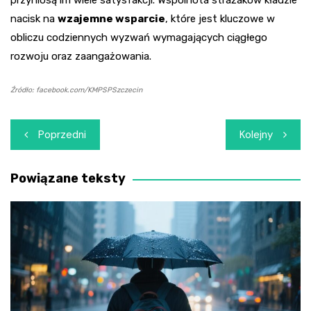
przyniosą im wiele satysfakcji. Wspólnota strażaków kładzie
nacisk na
wzajemne wsparcie
, które jest kluczowe w
obliczu codziennych wyzwań wymagających ciągłego
rozwoju oraz zaangażowania.
Źródło: facebook.com/KMPSPSzczecin
Nawigacja
Poprzedni
Kolejny
wpisu
Powiązane teksty