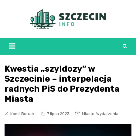
Skip
to
content
Kwestia „szyldozy” w
Szczecinie – interpelacja
radnych PiS do Prezydenta
Miasta
,
Kamil Borucki
7 lipca 2023
Miasto
Wydarzenia