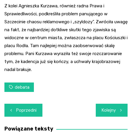
Z kolei Agnieszka Kurzawa, również radna Prawa i
Sprawiedliwości, podkreśliła problem panującego w
Szczecinie chaosu reklamowego i „szyldozy”. Zwróciła uwagę
na fakt, że najbardziej dotkliwe skutki tego zjawiska są
widoczne w centrum miasta, zwłaszcza na placu Kościuszki i
placu Rodła. Tam najlepiej można zaobserwować skalę
problemu. Pani Kurzawa wyraziła też swoje rozczarowanie
tym, że kadencja już się kończy, a uchwały krajobrazowej
nadal brakuje.
debata
Nawigacja
Poprzedni
Kolejny
wpisu
Powiązane teksty