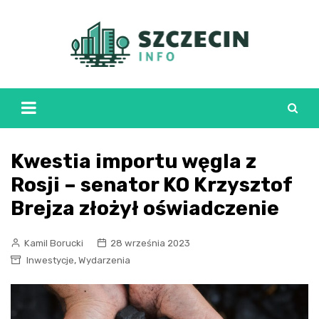
Skip
to
content
Kwestia importu węgla z
Rosji – senator KO Krzysztof
Brejza złożył oświadczenie
Kamil Borucki
28 września 2023
,
Inwestycje
Wydarzenia