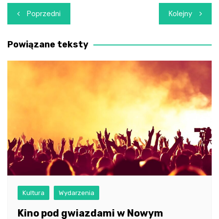
Nawigacja
Poprzedni
Kolejny
wpisu
Powiązane teksty
Kultura
Wydarzenia
Kino pod gwiazdami w Nowym