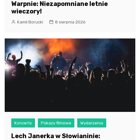
Warpnie: Niezapomniane letnie
wieczory!
Kamil Borucki
8 sierpnia 2026
Koncerty
Pokazy filmowe
Wydarzenia
Lech Janerka w Słowianinie: