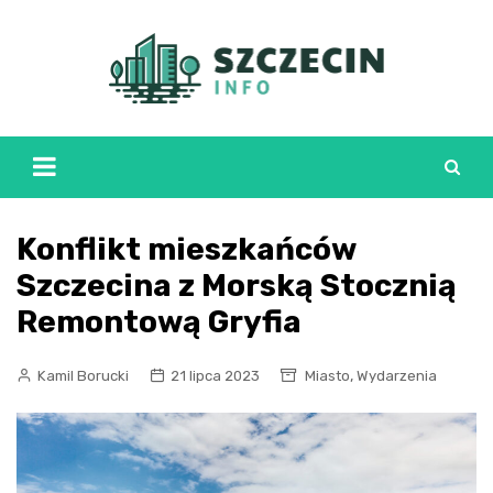
Skip
to
content
Konflikt mieszkańców
Szczecina z Morską Stocznią
Remontową Gryfia
,
Kamil Borucki
21 lipca 2023
Miasto
Wydarzenia