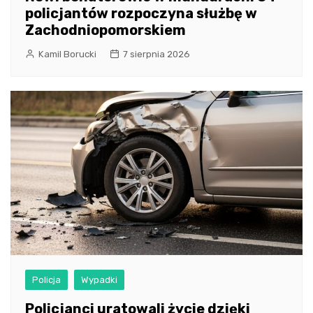
policjantów rozpoczyna służbę w
Zachodniopomorskiem
Kamil Borucki
7 sierpnia 2026
Policja
Wypadki
Policjanci uratowali życie dzięki