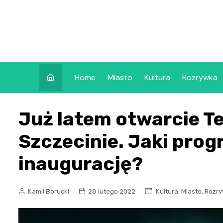
Skip
to
content
Home
Miasto
Kultura
Rozrywka
Już latem otwarcie T
Szczecinie. Jaki prog
inaugurację?
,
,
Kamil Borucki
28 lutego 2022
Kultura
Miasto
Rozr