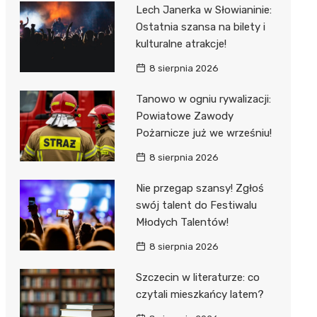
al Kliniczny nr 1 im. T.
Lech Janerka w Słowianinie:
łowskiego
Ostatnia szansa na bilety i
rskiej Akademii
kulturalne atrakcje!
ycznej
8 sierpnia 2026
dzielny Publiczny
Tanowo w ogniu rywalizacji:
al Kliniczny nr 2
Powiatowe Zawody
jalistyczny Szpital im.
Pożarnicze już we wrześniu!
okołowskiego
8 sierpnia 2026
dzielny Publiczny
Nie przegap szansy! Zgłoś
wódzki Szpital
swój talent do Festiwalu
olony im. M.
Młodych Talentów!
dowskiej-Curi
8 sierpnia 2026
Szczecin w literaturze: co
czytali mieszkańcy latem?