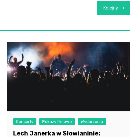
Kolejny
Koncerty
Pokazy filmowe
Wydarzenia
Lech Janerka w Słowianinie: