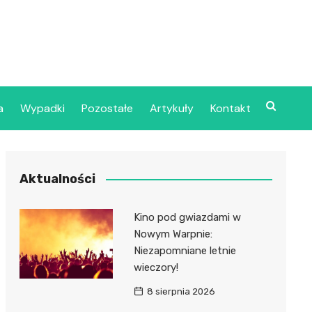
a
Wypadki
Pozostałe
Artykuły
Kontakt
Szpital Wojskowy w
Aktualności
ecinie
dzielny Publiczny
Kino pod gwiazdami w
jalistyczny Zakład
Nowym Warpnie:
ki Zdrowotnej
Niezapomniane letnie
oje”
wieczory!
8 sierpnia 2026
dzielny Publiczny