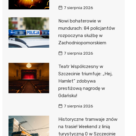
7 sierpnia 2026
Nowi bohaterowie w
mundurach: 84 policjantów
rozpoczyna służbę w
Zachodniopomorskiem
7 sierpnia 2026
Teatr Współczesny w
Szczecinie triumfuje: „Hej,
Hamlet” zdobywa
prestiżową nagrodę w
Gdańsku!
7 sierpnia 2026
Historyczne tramwaje znów
na trasie! Weekend z linią
turystyczną 0 w Szczecinie