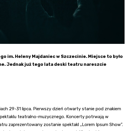
ego im. Heleny Majdaniec w Szczecinie. Miejsce to było
. Jednak już tego lata deski teatru nareszcie
iach 29-31 lipca. Pierwszy dzień otwarty stanie pod znakiem
pektaklu teatralno-muzycznego. Koncerty potrwają w
teatru zaprezentowany zostanie spektakl „Lorem Ipsum Show”.