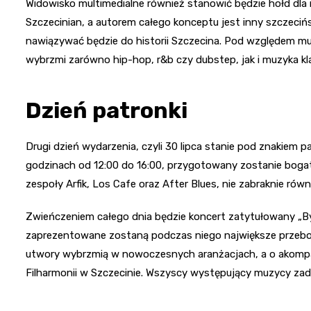
Widowisko multimedialne również stanowić będzie hołd dla
Szczecinian, a autorem całego konceptu jest inny szczeciń
nawiązywać będzie do historii Szczecina. Pod względem m
wybrzmi zarówno hip-hop, r&b czy dubstep, jak i muzyka kl
Dzień patronki
Drugi dzień wydarzenia, czyli 30 lipca stanie pod znakiem p
godzinach od 12:00 do 16:00, przygotowany zostanie bogaty
zespoły Arfik, Los Cafe oraz After Blues, nie zabraknie rów
Zwieńczeniem całego dnia będzie koncert zatytułowany „Było
zaprezentowane zostaną podczas niego największe przeboje
utwory wybrzmią w nowoczesnych aranżacjach, a o akompan
Filharmonii w Szczecinie. Wszyscy występujący muzycy za