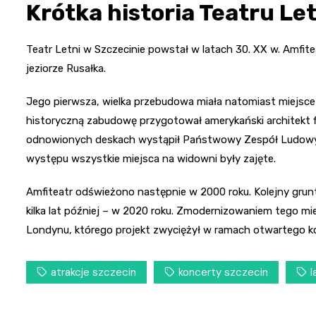
Krótka historia Teatru Le
Teatr Letni w Szczecinie powstał w latach 30. XX w. Amfit
jeziorze Rusałka.
Jego pierwsza, wielka przebudowa miała natomiast miejsc
historyczną zabudowę przygotował amerykański architekt f
odnowionych deskach wystąpił Państwowy Zespół Ludowy P
występu wszystkie miejsca na widowni były zajęte.
Amfiteatr odświeżono następnie w 2000 roku. Kolejny gru
kilka lat później – w 2020 roku. Zmodernizowaniem tego mie
Londynu, którego projekt zwyciężył w ramach otwartego k
atrakcje szczecin
koncerty szczecin
l