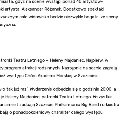
 miasta, gdyż na scenie wystąpi ponad 40 artystów-
ski artysta, Aleksander Różanek. Dodatkowo spektakl
uzycznym całe widowisko będzie niezwykle bogate: ze sceny
asyczna.
atronki Teatru Letniego – Heleny Majdaniec. Najpierw, w
 program atrakcji rodzinnych. Następnie na scenie zagrają
nież występu Chóru Akademii Morskiej w Szczecinie.
 tak już raz”. Wydarzenie odbędzie się o godzinie 20:00, a
 Heleny Majdaniec, patronki Teatru Letniego. Wszystkie
iament zadbają Szczecin Philharmonic Big Band i orkiestra
dbają o ponadpokoleniowy charakter całego występu.