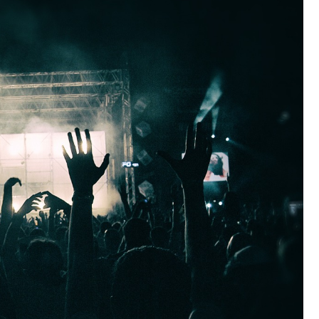
Szpit
Soko
Pomo
Med
Samo
Szpit
Spec
A. S
Samo
Woje
Zesp
Skło