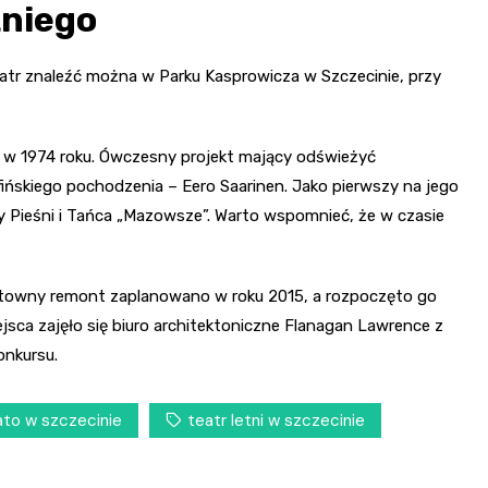
tniego
eatr znaleźć można w Parku Kasprowicza w Szczecinie, przy
e w 1974 roku. Ówczesny projekt mający odświeżyć
ińskiego pochodzenia – Eero Saarinen. Jako pierwszy na jego
ieśni i Tańca „Mazowsze”. Warto wspomnieć, że w czasie
ntowny remont zaplanowano w roku 2015, a rozpoczęto go
jsca zajęło się biuro architektoniczne Flanagan Lawrence z
onkursu.
ato w szczecinie
teatr letni w szczecinie