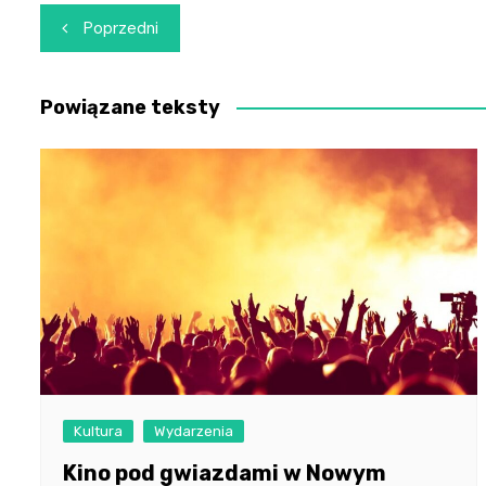
Nawigacja
Poprzedni
wpisu
Powiązane teksty
Kultura
Wydarzenia
Kino pod gwiazdami w Nowym