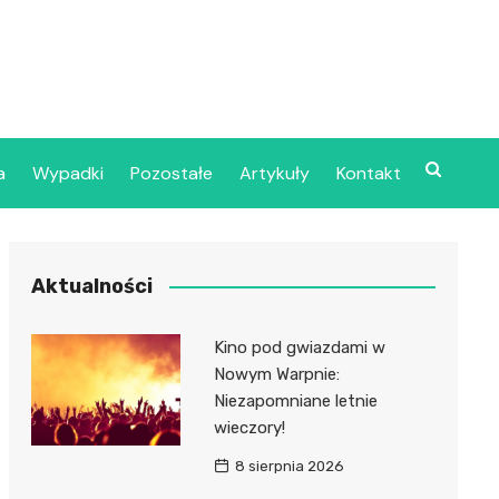
a
Wypadki
Pozostałe
Artykuły
Kontakt
Szpital Wojskowy w
Aktualności
ecinie
dzielny Publiczny
Kino pod gwiazdami w
jalistyczny Zakład
Nowym Warpnie:
ki Zdrowotnej
Niezapomniane letnie
oje”
wieczory!
8 sierpnia 2026
dzielny Publiczny