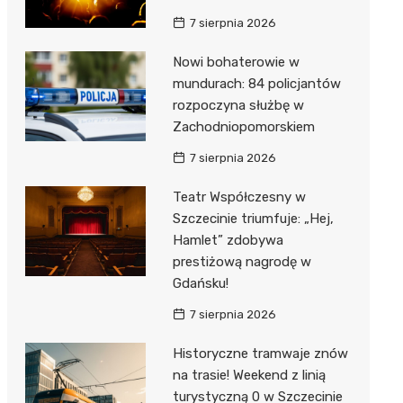
7 sierpnia 2026
Nowi bohaterowie w
mundurach: 84 policjantów
rozpoczyna służbę w
Zachodniopomorskiem
7 sierpnia 2026
Teatr Współczesny w
Szczecinie triumfuje: „Hej,
Hamlet” zdobywa
prestiżową nagrodę w
Gdańsku!
7 sierpnia 2026
Historyczne tramwaje znów
na trasie! Weekend z linią
turystyczną 0 w Szczecinie