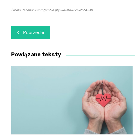
Źródło: facebook.com/profile.php?id=100091261914238
Nawigacja
Poprzedni
wpisu
Powiązane teksty