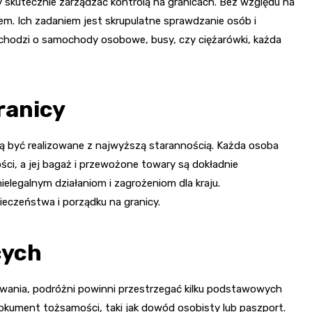
by skutecznie zarządzać kontrolą na granicach. Bez względu na
m. Ich zadaniem jest skrupulatne sprawdzanie osób i
y chodzi o samochody osobowe, busy, czy ciężarówki, każda
ranicy
zą być realizowane z najwyższą starannością. Każda osoba
ści, a jej bagaż i przewożone towary są dokładnie
ielegalnym działaniom i zagrożeniom dla kraju.
eczeństwa i porządku na granicy.
cych
kiwania, podróżni powinni przestrzegać kilku podstawowych
okument tożsamości, taki jak dowód osobisty lub paszport.