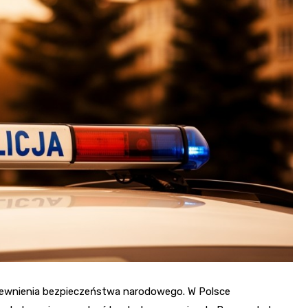
Szpit
Soko
Pomo
Med
Samo
Szpit
Spec
A. S
Samo
Woje
Zesp
Skło
ewnienia bezpieczeństwa narodowego. W Polsce