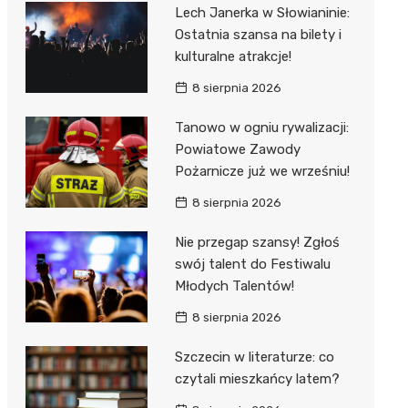
al Kliniczny nr 1 im. T.
Lech Janerka w Słowianinie:
łowskiego
Ostatnia szansa na bilety i
rskiej Akademii
kulturalne atrakcje!
ycznej
8 sierpnia 2026
dzielny Publiczny
Tanowo w ogniu rywalizacji:
al Kliniczny nr 2
Powiatowe Zawody
jalistyczny Szpital im.
Pożarnicze już we wrześniu!
okołowskiego
8 sierpnia 2026
dzielny Publiczny
Nie przegap szansy! Zgłoś
wódzki Szpital
swój talent do Festiwalu
olony im. M.
Młodych Talentów!
dowskiej-Curi
8 sierpnia 2026
Szczecin w literaturze: co
czytali mieszkańcy latem?