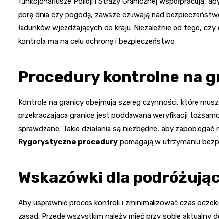
funkcjonariusze Policji i Straży Granicznej współpracują, a
porę dnia czy pogodę, zawsze czuwają nad bezpieczeństwe
ładunków wjeżdżających do kraju. Niezależnie od tego, cz
kontrola ma na celu ochronę i bezpieczeństwo.
Procedury kontrolne na g
Kontrole na granicy obejmują szereg czynności, które mus
przekraczająca granicę jest poddawana weryfikacji tożsamo
sprawdzane. Takie działania są niezbędne, aby zapobiegać n
Rygorystyczne procedury
pomagają w utrzymaniu bezpi
Wskazówki dla podróżują
Aby usprawnić proces kontroli i zminimalizować czas ocze
zasad. Przede wszystkim należy mieć przy sobie aktualny d