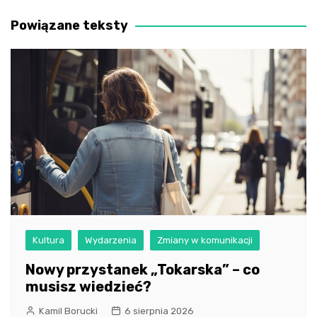
wpisu
Powiązane teksty
Kultura
Wydarzenia
Zmiany w komunikacji
Nowy przystanek „Tokarska” – co
musisz wiedzieć?
Kamil Borucki
6 sierpnia 2026