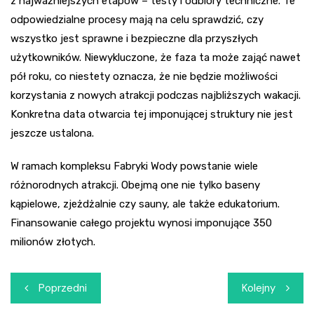
z najważniejszych etapów – testy i odbiory techniczne. Te
odpowiedzialne procesy mają na celu sprawdzić, czy
wszystko jest sprawne i bezpieczne dla przyszłych
użytkowników. Niewykluczone, że faza ta może zająć nawet
pół roku, co niestety oznacza, że nie będzie możliwości
korzystania z nowych atrakcji podczas najbliższych wakacji.
Konkretna data otwarcia tej imponującej struktury nie jest
jeszcze ustalona.
W ramach kompleksu Fabryki Wody powstanie wiele
różnorodnych atrakcji. Obejmą one nie tylko baseny
kąpielowe, zjeżdżalnie czy sauny, ale także edukatorium.
Finansowanie całego projektu wynosi imponujące 350
milionów złotych.
Nawigacja
Poprzedni
Kolejny
wpisu