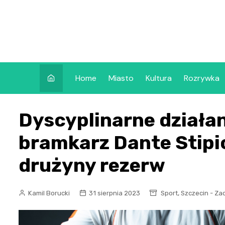
Skip
to
content
Home
Miasto
Kultura
Rozrywka
Dyscyplinarne działan
bramkarz Dante Stipi
drużyny rezerw
,
Kamil Borucki
31 sierpnia 2023
Sport
Szczecin - Za