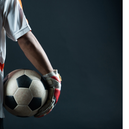
Szpit
Soko
Pomo
Med
Samo
Szpit
Spec
A. S
Samo
Woje
Zesp
Skło