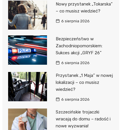
al Kliniczny nr 1 im. T.
Nowy przystanek „Tokarska”
łowskiego
– co musisz wiedzieć?
rskiej Akademii
6 sierpnia 2026
ycznej
dzielny Publiczny
Bezpieczeństwo w
al Kliniczny nr 2
Zachodniopomorskiem:
Sukces akcji „GRYF 26”
jalistyczny Szpital im.
okołowskiego
6 sierpnia 2026
dzielny Publiczny
Przystanek „1 Maja” w nowej
wódzki Szpital
lokalizacji – co musisz
olony im. M.
wiedzieć?
dowskiej-Curi
6 sierpnia 2026
Szczecińskie trojaczki
wracają do domu – radość i
nowe wyzwania!