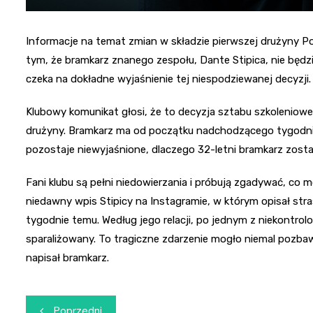
Informacje na temat zmian w składzie pierwszej drużyny Po
tym, że bramkarz znanego zespołu, Dante Stipica, nie będz
czeka na dokładne wyjaśnienie tej niespodziewanej decyzji.
Klubowy komunikat głosi, że to decyzja sztabu szkoleniow
drużyny. Bramkarz ma od początku nadchodzącego tygodnia
pozostaje niewyjaśnione, dlaczego 32-letni bramkarz zosta
Fani klubu są pełni niedowierzania i próbują zgadywać, co m
niedawny wpis Stipicy na Instagramie, w którym opisał str
tygodnie temu. Według jego relacji, po jednym z niekontro
sparaliżowany. To tragiczne zdarzenie mogło niemal pozb
napisał bramkarz.
Nawigacja
Poprzedni