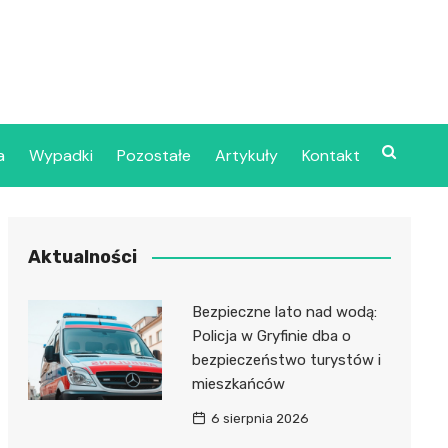
a
Wypadki
Pozostałe
Artykuły
Kontakt
Szpital Wojskowy w
Aktualności
ecinie
dzielny Publiczny
Bezpieczne lato nad wodą:
jalistyczny Zakład
Policja w Gryfinie dba o
ki Zdrowotnej
bezpieczeństwo turystów i
oje”
mieszkańców
6 sierpnia 2026
dzielny Publiczny