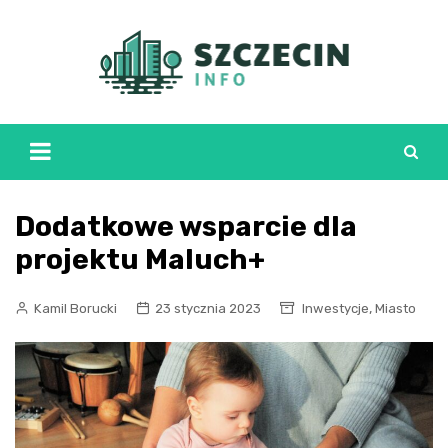
Skip
to
content
Dodatkowe wsparcie dla
projektu Maluch+
,
Kamil Borucki
23 stycznia 2023
Inwestycje
Miasto