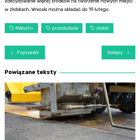
zdecydowanie więcej środków na tworzenie nowych miejsc
w żłobkach. Wnioski można składać do 19 lutego.
Maluch+
przedszkola
żłobki
Nawigacja
Poprzedni
Kolejny
wpisu
Powiązane teksty