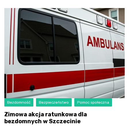
Bezdomność
Bezpieczeństwo
Pomoc społeczna
Zimowa akcja ratunkowa dla
bezdomnych w Szczecinie