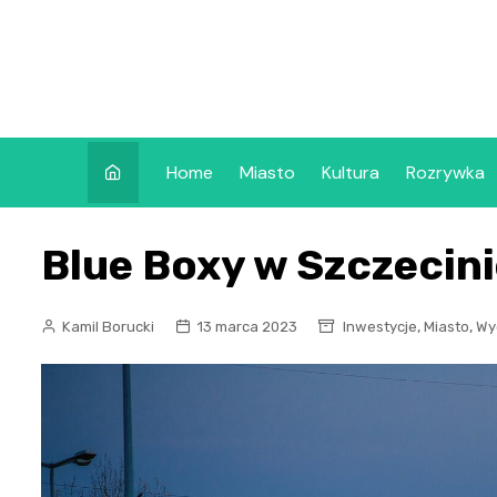
Skip
to
content
Home
Miasto
Kultura
Rozrywka
Blue Boxy w Szczecin
,
,
Kamil Borucki
13 marca 2023
Inwestycje
Miasto
Wy