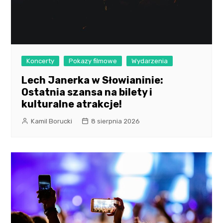
Koncerty
Pokazy filmowe
Wydarzenia
Lech Janerka w Słowianinie:
Ostatnia szansa na bilety i
kulturalne atrakcje!
Kamil Borucki
8 sierpnia 2026