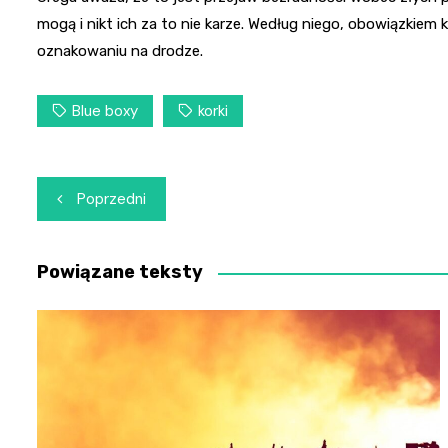
mogą i nikt ich za to nie karze. Według niego, obowiązkiem 
oznakowaniu na drodze.
Blue boxy
korki
Nawigacja
Poprzedni
wpisu
Powiązane teksty