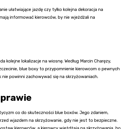
nie ułatwiające jazdę czy tylko kolejna dekoracja na
i mają informować kierowców, by nie wjeżdżali na
da kolejne lokalizacje na wiosnę. Według Marcin Charęzy,
 Szczecinie, blue boxy to przypomnienie kierowcom o pewnych
ak nie powinni zachowywać się na skrzyżowaniach.
sprawie
ptycyzm co do skuteczności blue boxów. Jego zdaniem,
zed wjazdem na skrzyżowanie, gdy nie jest to bezpieczne.
postaw kierowców, a kierowcy wjeżdżają na skrzyżowania, bo