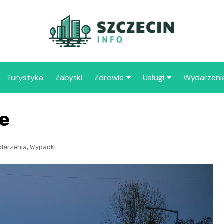
Turystyka
Zabytki
Zdrowie
Usługi
Wydarzeni
Apteka
Placówki oświaty
ie
Szpitale
109 
Szcz
,
darzenia
Wypadki
Samo
Spec
Opie
„Zdr
Samo