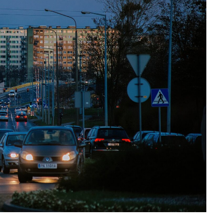
Szpit
Soko
Pomo
Med
Samo
Szpit
Spec
A. S
Samo
Woje
Zesp
Skło