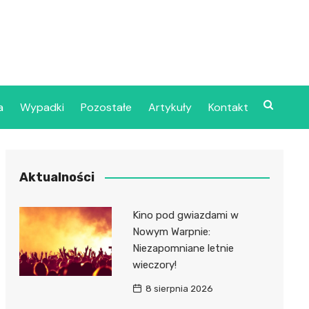
a
Wypadki
Pozostałe
Artykuły
Kontakt
Szpital Wojskowy w
Aktualności
ecinie
dzielny Publiczny
Kino pod gwiazdami w
jalistyczny Zakład
Nowym Warpnie:
ki Zdrowotnej
Niezapomniane letnie
oje”
wieczory!
8 sierpnia 2026
dzielny Publiczny