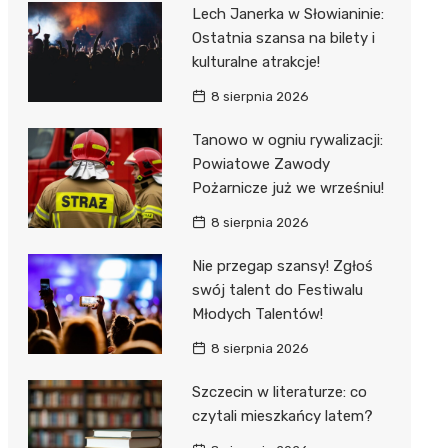
al Kliniczny nr 1 im. T.
Lech Janerka w Słowianinie:
łowskiego
Ostatnia szansa na bilety i
rskiej Akademii
kulturalne atrakcje!
ycznej
8 sierpnia 2026
dzielny Publiczny
Tanowo w ogniu rywalizacji:
al Kliniczny nr 2
Powiatowe Zawody
jalistyczny Szpital im.
Pożarnicze już we wrześniu!
okołowskiego
8 sierpnia 2026
dzielny Publiczny
Nie przegap szansy! Zgłoś
wódzki Szpital
swój talent do Festiwalu
olony im. M.
Młodych Talentów!
dowskiej-Curi
8 sierpnia 2026
Szczecin w literaturze: co
czytali mieszkańcy latem?