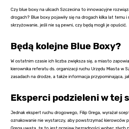
Czy blue boxy na ulicach Szczecina to innowacyjne rozwiąza
drogach? Blue boxy pojawiły się na drogach kilka lat temu 
skrzyżowanie, jeśli nie są pewni, czy będą mogli je opuścić.
Będą kolejne Blue Boxy?
W ostatnim czasie ich liczba zwiększa się, a miasto zapowia
kierownika referatu ds. organizacji ruchu Urzędu Miasta w
zasadach na drodze, a także informacja przypominająca, j
Eksperci podzieleni w tej 
Jednak ekspert ruchu drogowego, Filip Grega, wyrażał sce
oznakowanie nie wystarczy, aby powstrzymać kierowców pr
Grega uważa, że to jest przejaw bezradności wobec złych 