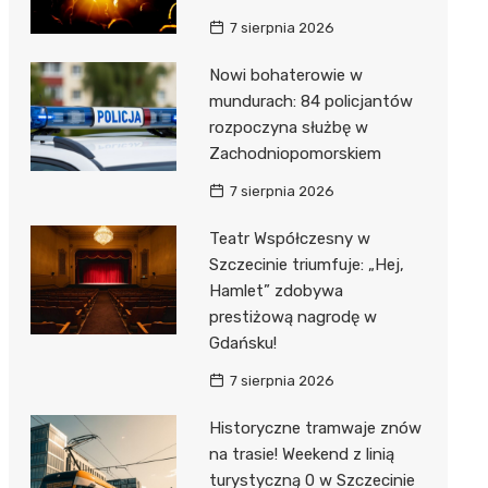
7 sierpnia 2026
Nowi bohaterowie w
mundurach: 84 policjantów
rozpoczyna służbę w
Zachodniopomorskiem
7 sierpnia 2026
Teatr Współczesny w
Szczecinie triumfuje: „Hej,
Hamlet” zdobywa
prestiżową nagrodę w
Gdańsku!
7 sierpnia 2026
Historyczne tramwaje znów
na trasie! Weekend z linią
turystyczną 0 w Szczecinie