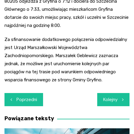
80205 odjeżdża z Gryfina o 7:12 i dociera do Szczecina
Głównego o 7:33, umożliwiając mieszkańcom Gryfina
dotarcie do swoich miejsc pracy, szkół i uczelni w Szczecinie
najpóźniej na godzinę 8:00.
Za sfinansowanie dodatkowego połączenia odpowiedzialny
jest Urząd Marszałkowski Województwa
Zachodniopomorskiego. Marszałek Geblewicz zaznacza
jednak, że możliwe jest uruchomienie kolejnych par
pociągów na tej trasie pod warunkiem odpowiedniego
wsparcia finansowego ze strony Gminy Gryfino.
Nawigacja
Poprzedni
Kolejny
wpisu
Powiązane teksty