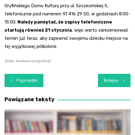
Gryfińskiego Domu Kultury przy ul. Szczecińskiej 5,
telefonicznie pod numerem 91 416 29 50, w godzinach 8:00-
15:00.
Należy pamiętać, że zapisy telefoniczne
startują również 21 stycznia
, więc warto zarezerwować
termin już teraz, aby zapewnić swojemu dziecku miejsce na
tej wyjątkowej półkolonii.
Źródło: facebook.com/gryfinopl
Nawigacja
Poprzedni
Kolejny
wpisu
Powiązane teksty