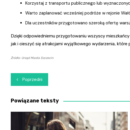
Korzystaj z transportu publicznego lub wyznaczony
Warto zaplanować wcześniej podróże w rejonie Wał
Dla uczestników przygotowano szeroką ofertę wars
Dzięki odpowiedniemu przygotowaniu wszyscy mieszkańcy 
jak i cieszyć się atrakcjami wyjątkowego wydarzenia, które p
Źródło: Urząd Miasta Szczecin
Nawigacja
Poprzedni
wpisu
Powiązane teksty