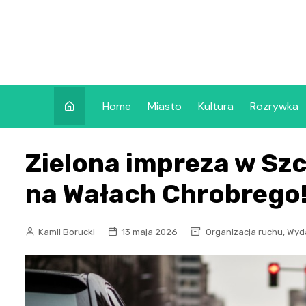
Skip
to
content
Home
Miasto
Kultura
Rozrywka
Zielona impreza w Szc
na Wałach Chrobrego
,
Kamil Borucki
13 maja 2026
Organizacja ruchu
Wyd