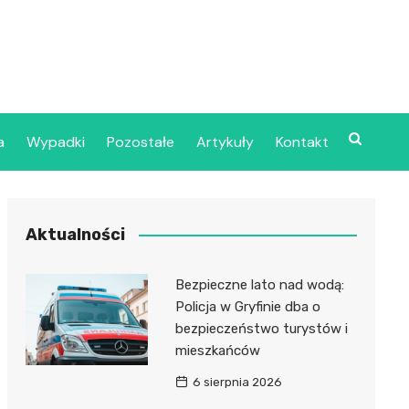
a
Wypadki
Pozostałe
Artykuły
Kontakt
Szpital Wojskowy w
Aktualności
ecinie
dzielny Publiczny
Bezpieczne lato nad wodą:
jalistyczny Zakład
Policja w Gryfinie dba o
ki Zdrowotnej
bezpieczeństwo turystów i
oje”
mieszkańców
6 sierpnia 2026
dzielny Publiczny