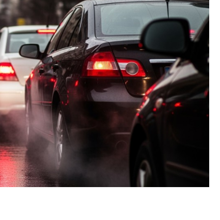
Szpit
Soko
Pomo
Med
Samo
Szpit
Spec
A. S
Samo
Woje
Zesp
Skło