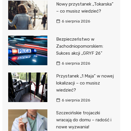
al Kliniczny nr 1 im. T.
Nowy przystanek „Tokarska”
łowskiego
– co musisz wiedzieć?
rskiej Akademii
6 sierpnia 2026
ycznej
dzielny Publiczny
Bezpieczeństwo w
al Kliniczny nr 2
Zachodniopomorskiem:
Sukces akcji „GRYF 26”
jalistyczny Szpital im.
okołowskiego
6 sierpnia 2026
dzielny Publiczny
Przystanek „1 Maja” w nowej
wódzki Szpital
lokalizacji – co musisz
olony im. M.
wiedzieć?
dowskiej-Curi
6 sierpnia 2026
Szczecińskie trojaczki
wracają do domu – radość i
nowe wyzwania!