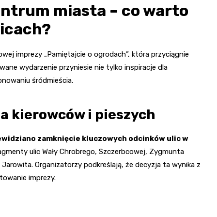
centrum miasta – co warto
licach?
owej imprezy „Pamiętajcie o ogrodach”, która przyciągnie
ane wydarzenie przyniesie nie tylko inspiracje dla
onowaniu śródmieścia.
a kierowców i pieszych
rzewidziano zamknięcie kluczowych odcinków ulic w
agmenty ulic Wały Chrobrego, Szczerbcowej, Zygmunta
 Jarowita. Organizatorzy podkreślają, że decyzja ta wynika z
towanie imprezy.