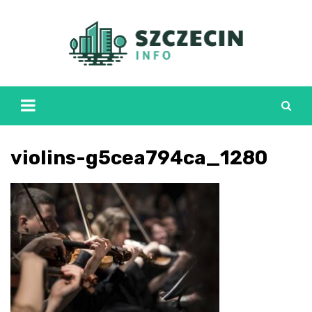
Skip
to
content
violins-g5cea794ca_1280