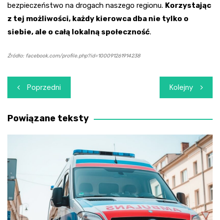
bezpieczeństwo na drogach naszego regionu.
Korzystając
z tej możliwości, każdy kierowca dba nie tylko o
siebie, ale o całą lokalną społeczność
.
Źródło: facebook.com/profile.php?id=100091261914238
Nawigacja
Poprzedni
Kolejny
wpisu
Powiązane teksty