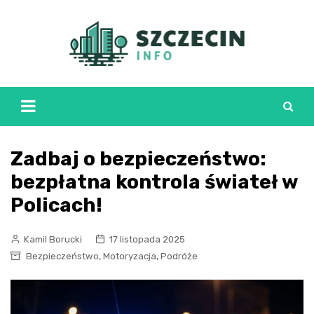
Skip
to
content
Zadbaj o bezpieczeństwo:
bezpłatna kontrola świateł w
Policach!
Kamil Borucki
17 listopada 2025
,
,
Bezpieczeństwo
Motoryzacja
Podróże