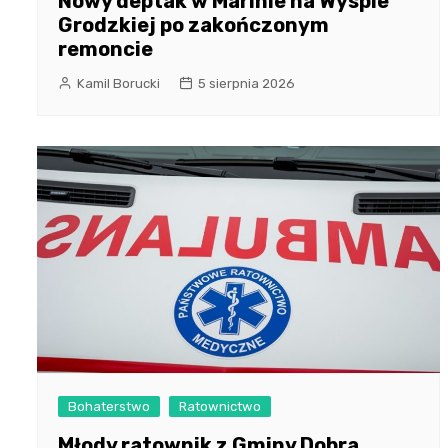
Nowy deptak w Marinie na Wyspie
Grodzkiej po zakończonym
remoncie
Kamil Borucki
5 sierpnia 2026
Bohaterstwo
Ratownictwo
Młody ratownik z Gminy Dobra