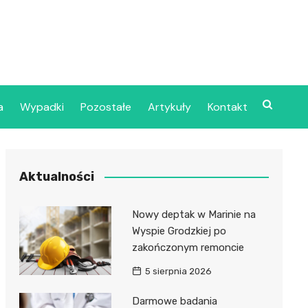
a
Wypadki
Pozostałe
Artykuły
Kontakt
Szpital Wojskowy w
Aktualności
ecinie
dzielny Publiczny
Nowy deptak w Marinie na
jalistyczny Zakład
Wyspie Grodzkiej po
ki Zdrowotnej
zakończonym remoncie
oje”
5 sierpnia 2026
dzielny Publiczny
Darmowe badania