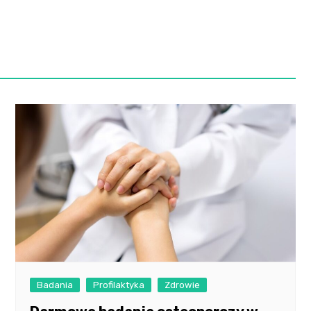
Szpit
Soko
Pomo
Med
Samo
Szpit
Spec
A. S
Samo
Woje
Zesp
Skło
Badania
Profilaktyka
Zdrowie