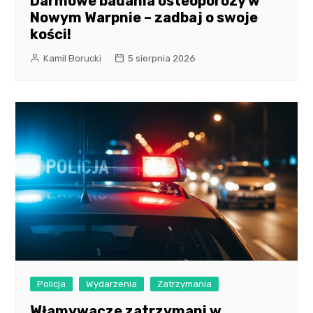
Darmowe badania osteoporozy w
Nowym Warpnie – zadbaj o swoje
kości!
Kamil Borucki
5 sierpnia 2026
Policja
Wydarzenia
Zatrzymania
Włamywacze zatrzymani w