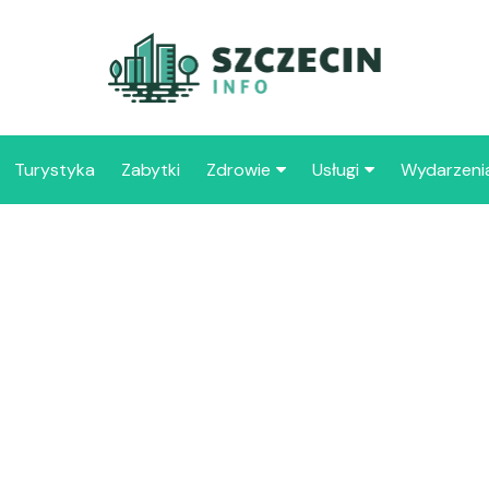
Turystyka
Zabytki
Zdrowie
Usługi
Wydarzeni
Apteka
Placówki oświaty
Szpitale
109 
Szcz
Samo
Spec
Opie
„Zdr
Samo