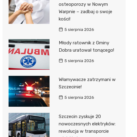
al Kliniczny nr 1 im. T.
osteoporozy w Nowym
łowskiego
Warpnie – zadbaj o swoje
rskiej Akademii
kości!
ycznej
5 sierpnia 2026
dzielny Publiczny
Młody ratownik z Gminy
al Kliniczny nr 2
Dobra uratował tonącego!
jalistyczny Szpital im.
5 sierpnia 2026
okołowskiego
dzielny Publiczny
Włamywacze zatrzymani w
wódzki Szpital
Szczecinie!
olony im. M.
5 sierpnia 2026
dowskiej-Curi
Szczecin zyskuje 20
nowoczesnych elektryków:
rewolucja w transporcie