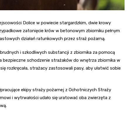
ejscowości Dolice w powiecie stargardzkim, dwie krowy
rzypadkowe zatonięcie krów w betonowym zbiorniku pełnym
astowych działań ratunkowych przez straż pożarną.
udnych i szkodliwych substancji z zbiornika za pomocą
na bezpieczne schodzenie strażaków do wnętrza zbiornika w
się rozkręcała, strażacy zastosowali pasy, aby ułatwić sobie
ółpracujące ekipy straży pożarnej z Ochotniczych Straży
izmowi i wytrwałości udało się uratować oba zwierzęta z
ową.