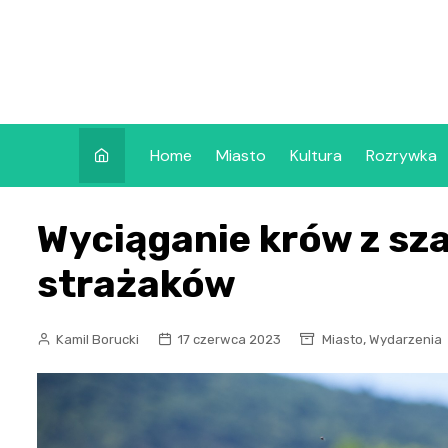
Skip
to
content
Home
Miasto
Kultura
Rozrywka
Wyciąganie krów z sz
strażaków
,
Kamil Borucki
17 czerwca 2023
Miasto
Wydarzenia