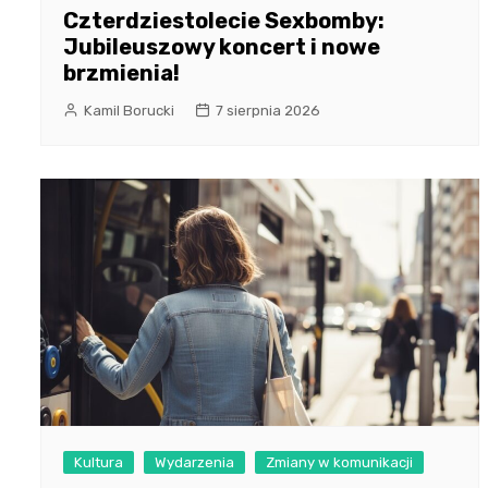
Czterdziestolecie Sexbomby:
Jubileuszowy koncert i nowe
brzmienia!
Kamil Borucki
7 sierpnia 2026
Kultura
Wydarzenia
Zmiany w komunikacji