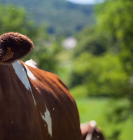
Szpit
Soko
Pomo
Med
Samo
Szpit
Spec
A. S
Samo
Woje
Zesp
Skło