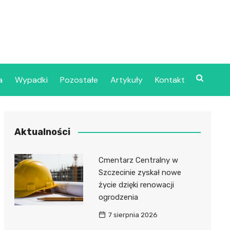
a
Wypadki
Pozostałe
Artykuły
Kontakt
Szpital Wojskowy w
Aktualności
ecinie
dzielny Publiczny
Cmentarz Centralny w
jalistyczny Zakład
Szczecinie zyskał nowe
ki Zdrowotnej
życie dzięki renowacji
oje”
ogrodzenia
7 sierpnia 2026
dzielny Publiczny