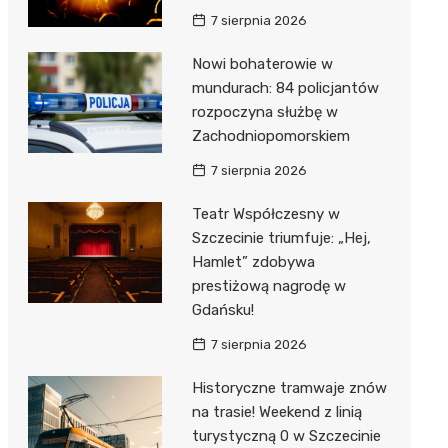
7 sierpnia 2026
Nowi bohaterowie w
mundurach: 84 policjantów
rozpoczyna służbę w
Zachodniopomorskiem
7 sierpnia 2026
Teatr Współczesny w
Szczecinie triumfuje: „Hej,
Hamlet” zdobywa
prestiżową nagrodę w
Gdańsku!
7 sierpnia 2026
Historyczne tramwaje znów
na trasie! Weekend z linią
turystyczną 0 w Szczecinie