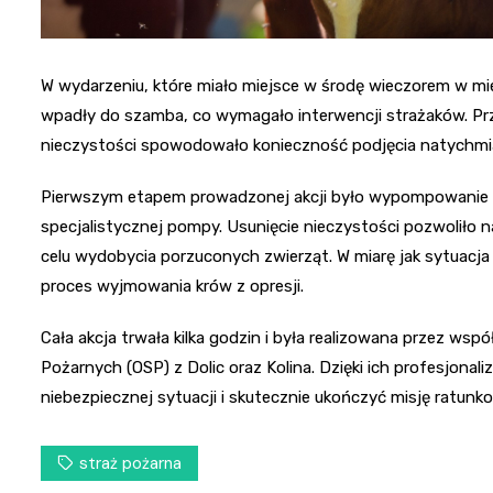
W wydarzeniu, które miało miejsce w środę wieczorem w mi
wpadły do szamba, co wymagało interwencji strażaków. P
nieczystości spowodowało konieczność podjęcia natychmi
Pierwszym etapem prowadzonej akcji było wypompowanie br
specjalistycznej pompy. Usunięcie nieczystości pozwoliło 
celu wydobycia porzuconych zwierząt. W miarę jak sytuacja 
proces wyjmowania krów z opresji.
Cała akcja trwała kilka godzin i była realizowana przez wsp
Pożarnych (OSP) z Dolic oraz Kolina. Dzięki ich profesjonal
niebezpiecznej sytuacji i skutecznie ukończyć misję ratunk
straż pożarna