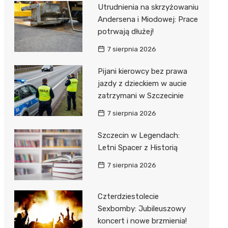
al Kliniczny nr 1 im. T.
Utrudnienia na skrzyżowaniu
łowskiego
Andersena i Miodowej: Prace
rskiej Akademii
potrwają dłużej!
ycznej
7 sierpnia 2026
dzielny Publiczny
Pijani kierowcy bez prawa
al Kliniczny nr 2
jazdy z dzieckiem w aucie
jalistyczny Szpital im.
zatrzymani w Szczecinie
okołowskiego
7 sierpnia 2026
dzielny Publiczny
Szczecin w Legendach:
wódzki Szpital
Letni Spacer z Historią
olony im. M.
dowskiej-Curi
7 sierpnia 2026
Czterdziestolecie
Sexbomby: Jubileuszowy
koncert i nowe brzmienia!