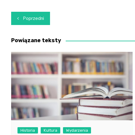
Nawigacja
Poprzedni
wpisu
Powiązane teksty
Historia
Kultura
Wydarzenia