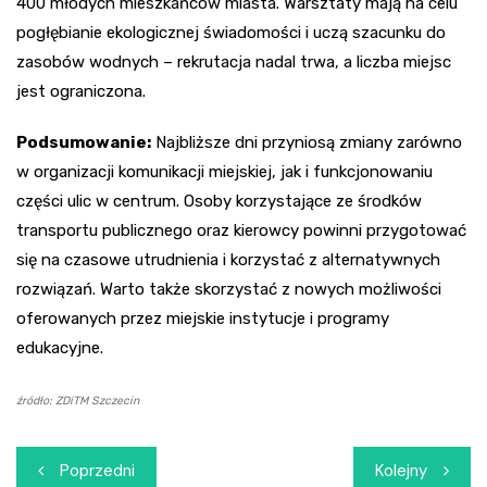
400 młodych mieszkańców miasta. Warsztaty mają na celu
pogłębianie ekologicznej świadomości i uczą szacunku do
zasobów wodnych – rekrutacja nadal trwa, a liczba miejsc
jest ograniczona.
Podsumowanie:
Najbliższe dni przyniosą zmiany zarówno
w organizacji komunikacji miejskiej, jak i funkcjonowaniu
części ulic w centrum. Osoby korzystające ze środków
transportu publicznego oraz kierowcy powinni przygotować
się na czasowe utrudnienia i korzystać z alternatywnych
rozwiązań. Warto także skorzystać z nowych możliwości
oferowanych przez miejskie instytucje i programy
edukacyjne.
źródło: ZDiTM Szczecin
Nawigacja
Poprzedni
Kolejny