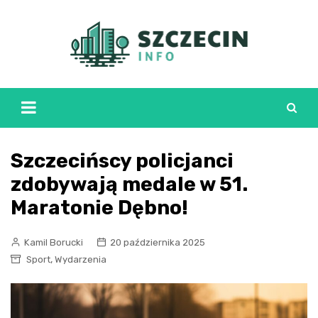
Skip
to
content
Szczecińscy policjanci
zdobywają medale w 51.
Maratonie Dębno!
Kamil Borucki
20 października 2025
,
Sport
Wydarzenia