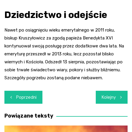
Dziedzictwo i odejście
Nawet po osiągnięciu wieku emerytalnego w 2011 roku,
biskup Kruszyłowicz za zgodą papieża Benedykta XVI
kontynuował swoją posługę przez dodatkowe dwa lata. Na
emeryturę przeszedł w 2013 roku, lecz pozostał blisko
wiernych i Kościoła. Odszedł 13 sierpnia, pozostawiając po
sobie trwałe świadectwo wiary, pokory i służby bliźniemu.
Szczegóły pogrzebu zostaną podane niebawem.
Nawigacja
Poprzedni
Kolejny
wpisu
Powiązane teksty