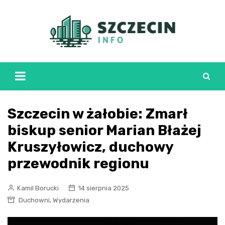
Skip
to
content
Szczecin w żałobie: Zmarł
biskup senior Marian Błażej
Kruszyłowicz, duchowy
przewodnik regionu
Kamil Borucki
14 sierpnia 2025
,
Duchowni
Wydarzenia