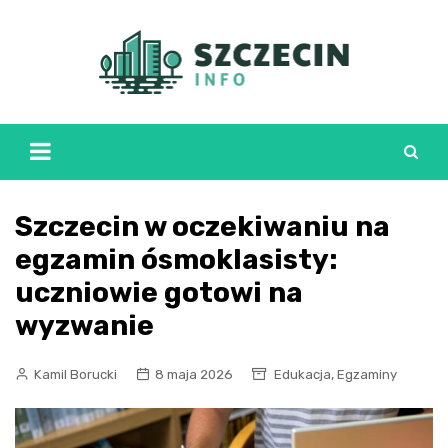
Skip
to
content
Szczecin w oczekiwaniu na
egzamin ósmoklasisty:
uczniowie gotowi na
wyzwanie
,
Kamil Borucki
8 maja 2026
Edukacja
Egzaminy