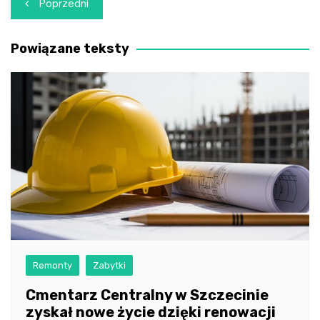
Nawigacja
Poprzedni
wpisu
Powiązane teksty
Remonty
Zabytki
Cmentarz Centralny w Szczecinie
zyskał nowe życie dzięki renowacji