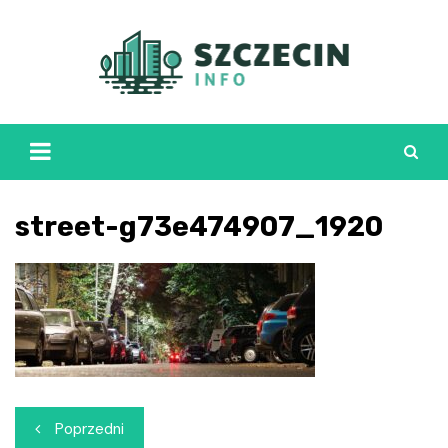
Skip
to
content
street-g73e474907_1920
Nawigacja
Poprzedni