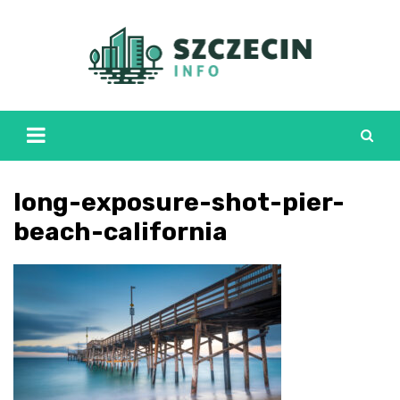
Skip
to
content
long-exposure-shot-pier-
beach-california