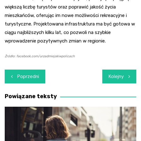
większą liczbę turystów oraz poprawić jakość życia
mieszkańców, oferując im nowe możliwości rekreacyjne i
turystyczne. Projektowana infrastruktura ma być gotowa w
ciągu najbliższych kilku lat, co pozwoli na szybkie
wprowadzenie pozytywnych zmian w regionie.
Źródło: facebook.com/urzadmiejskiwpolicach
Nawigacja
Poprzedni
Kolejny
wpisu
Powiązane teksty