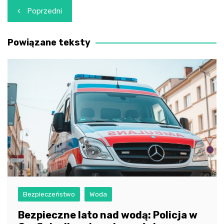
Nawigacja
Poprzedni
wpisu
Powiązane teksty
Bezpieczeństwo
Woda
Bezpieczne lato nad wodą: Policja w