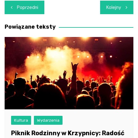
Nawigacja
Poprzedni
Kolejny
wpisu
Powiązane teksty
Kultura
Wydarzenia
Piknik Rodzinny w Krzypnicy: Radość