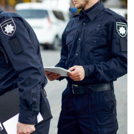
Szpit
Soko
Pomo
Med
Samo
Szpit
Spec
A. S
Samo
Woje
Zesp
Skło