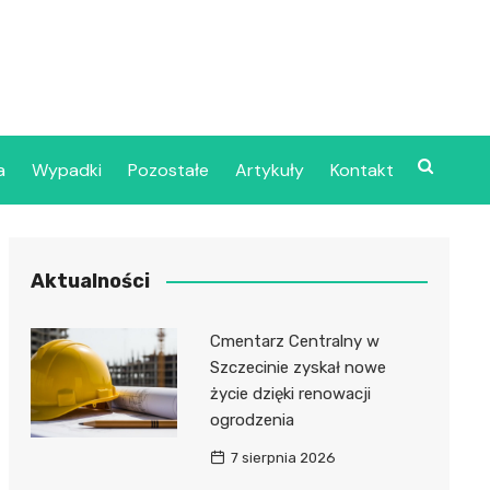
a
Wypadki
Pozostałe
Artykuły
Kontakt
Szpital Wojskowy w
Aktualności
ecinie
dzielny Publiczny
Cmentarz Centralny w
jalistyczny Zakład
Szczecinie zyskał nowe
ki Zdrowotnej
życie dzięki renowacji
oje”
ogrodzenia
7 sierpnia 2026
dzielny Publiczny