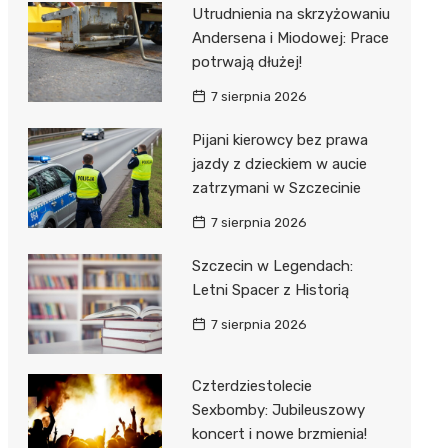
al Kliniczny nr 1 im. T.
Utrudnienia na skrzyżowaniu
łowskiego
Andersena i Miodowej: Prace
rskiej Akademii
potrwają dłużej!
ycznej
7 sierpnia 2026
dzielny Publiczny
Pijani kierowcy bez prawa
al Kliniczny nr 2
jazdy z dzieckiem w aucie
jalistyczny Szpital im.
zatrzymani w Szczecinie
okołowskiego
7 sierpnia 2026
dzielny Publiczny
Szczecin w Legendach:
wódzki Szpital
Letni Spacer z Historią
olony im. M.
dowskiej-Curi
7 sierpnia 2026
Czterdziestolecie
Sexbomby: Jubileuszowy
koncert i nowe brzmienia!