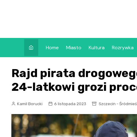
Skip
to
content
Home
Miasto
Kultura
Rozrywka
Rajd pirata drogoweg
24-latkowi grozi pro
Kamil Borucki
6 listopada 2023
Szczecin - Śródmieś