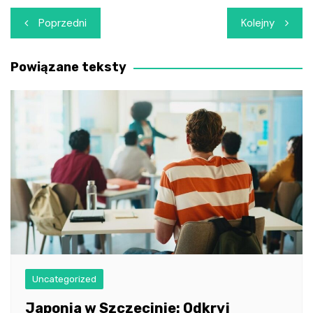
Nawigacja
Poprzedni
Kolejny
wpisu
Powiązane teksty
Uncategorized
Japonia w Szczecinie: Odkryj