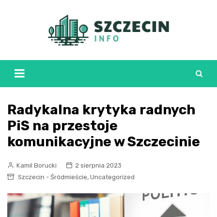
Skip
to
content
Radykalna krytyka radnych
PiS na przestoje
komunikacyjne w Szczecinie
Kamil Borucki
2 sierpnia 2023
,
Szczecin - Śródmieście
Uncategorized