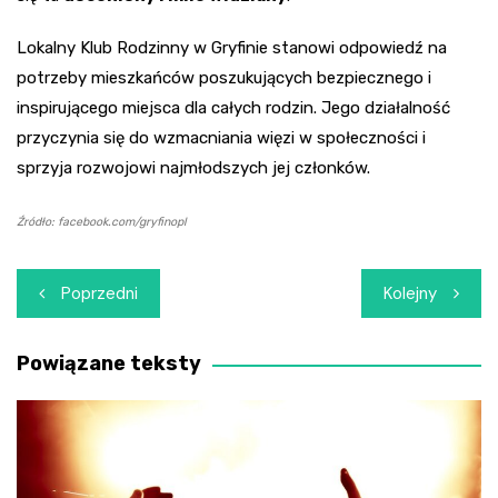
Lokalny Klub Rodzinny w Gryfinie stanowi odpowiedź na
potrzeby mieszkańców poszukujących bezpiecznego i
inspirującego miejsca dla całych rodzin. Jego działalność
przyczynia się do wzmacniania więzi w społeczności i
sprzyja rozwojowi najmłodszych jej członków.
Źródło: facebook.com/gryfinopl
Nawigacja
Poprzedni
Kolejny
wpisu
Powiązane teksty