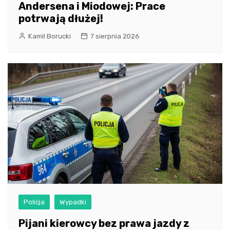
Andersena i Miodowej: Prace
potrwają dłużej!
Kamil Borucki
7 sierpnia 2026
Policja
Wypadki
Pijani kierowcy bez prawa jazdy z