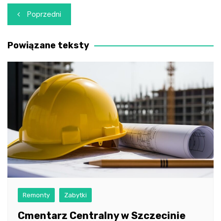
Nawigacja
Poprzedni
wpisu
Powiązane teksty
Remonty
Zabytki
Cmentarz Centralny w Szczecinie