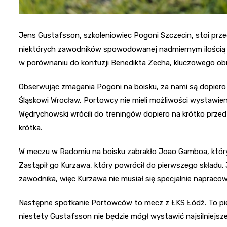
Jens Gustafsson, szkoleniowiec Pogoni Szczecin, stoi pr
niektórych zawodników spowodowanej nadmiernym ilością żó
w porównaniu do kontuzji Benedikta Zecha, kluczowego ob
Obserwując zmagania Pogoni na boisku, za nami są dopier
Śląskowi Wrocław, Portowcy nie mieli możliwości wystawieni
Wędrychowski wrócili do treningów dopiero na krótko przed 
krótka.
W meczu w Radomiu na boisku zabrakło Joao Gamboa, który
Zastąpił go Kurzawa, który powrócił do pierwszego składu
zawodnika, więc Kurzawa nie musiał się specjalnie napracow
Następne spotkanie Portowców to mecz z ŁKS Łódź. To pier
niestety Gustafsson nie będzie mógł wystawić najsilniejsz