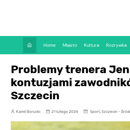
Skip
to
content
Home
Miasto
Kultura
Rozrywka
Problemy trenera Jen
kontuzjami zawodnik
Szczecin
,
Kamil Borucki
21 lutego 2024
Sport
Szczecin - Śród