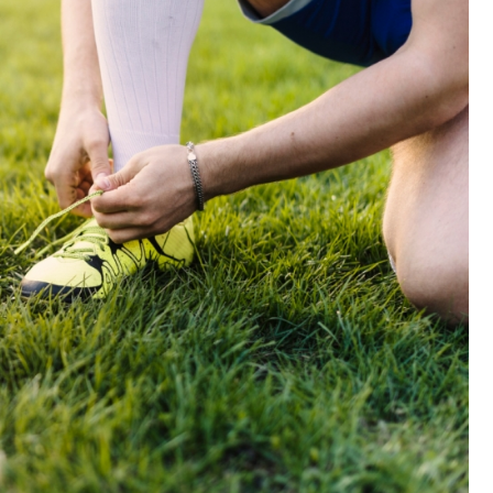
Szpit
Soko
Pomo
Med
Samo
Szpit
Spec
A. S
Samo
Woje
Zesp
Skło