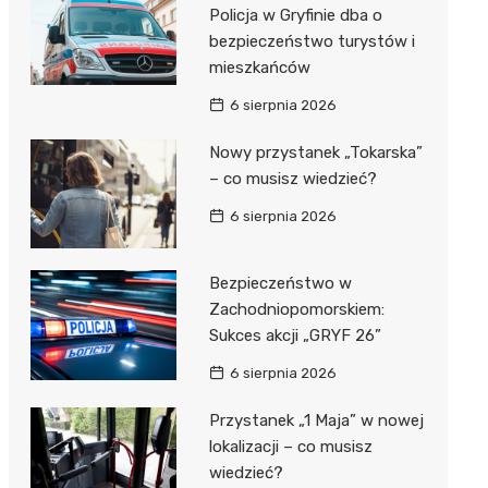
al Kliniczny nr 1 im. T.
Policja w Gryfinie dba o
łowskiego
bezpieczeństwo turystów i
rskiej Akademii
mieszkańców
ycznej
6 sierpnia 2026
dzielny Publiczny
Nowy przystanek „Tokarska”
al Kliniczny nr 2
– co musisz wiedzieć?
jalistyczny Szpital im.
6 sierpnia 2026
okołowskiego
dzielny Publiczny
Bezpieczeństwo w
wódzki Szpital
Zachodniopomorskiem:
olony im. M.
Sukces akcji „GRYF 26”
dowskiej-Curi
6 sierpnia 2026
Przystanek „1 Maja” w nowej
lokalizacji – co musisz
wiedzieć?