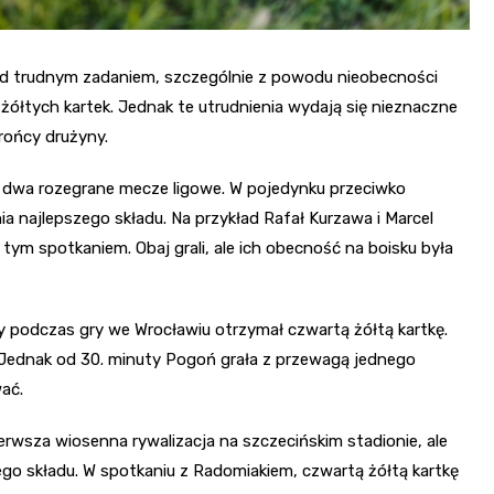
zed trudnym zadaniem, szczególnie z powodu nieobecności
łtych kartek. Jednak te utrudnienia wydają się nieznaczne
rońcy drużyny.
o dwa rozegrane mecze ligowe. W pojedynku przeciwko
a najlepszego składu. Na przykład Rafał Kurzawa i Marcel
tym spotkaniem. Obaj grali, ale ich obecność na boisku była
 podczas gry we Wrocławiu otrzymał czwartą żółtą kartkę.
. Jednak od 30. minuty Pogoń grała z przewagą jednego
ać.
wsza wiosenna rywalizacja na szczecińskim stadionie, ale
ego składu. W spotkaniu z Radomiakiem, czwartą żółtą kartkę