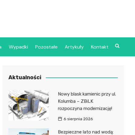
a
Wypadki
Pozostałe
Artykuły
Kontakt
Szpital Wojskowy w
Aktualności
ecinie
dzielny Publiczny
Nowy blask kamienic przy ul.
jalistyczny Zakład
Kolumba – ZBiLK
ki Zdrowotnej
rozpoczyna modernizację!
oje”
6 sierpnia 2026
dzielny Publiczny
Bezpieczne lato nad wodą: