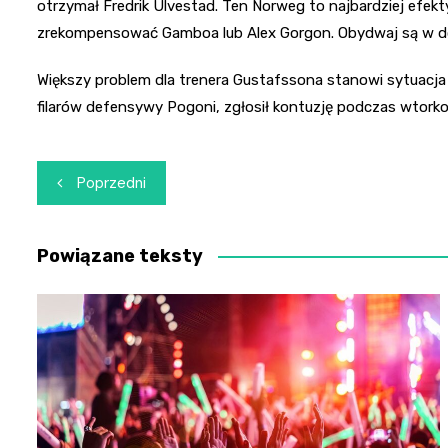
otrzymał Fredrik Ulvestad. Ten Norweg to najbardziej efe
zrekompensować Gamboa lub Alex Gorgon. Obydwaj są w do
Większy problem dla trenera Gustafssona stanowi sytuacja
filarów defensywy Pogoni, zgłosił kontuzję podczas wtork
Nawigacja
Poprzedni
wpisu
Powiązane teksty