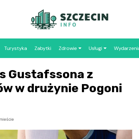
Turystyka
Zabytki
Zdrowie
Usługi
Wydarzeni
Apteka
Placówki oświaty
s Gustafssona z
Szpitale
109 
Szcz
ów w drużynie Pogoni
Samo
Spec
Opie
„Zdr
mieście
Samo