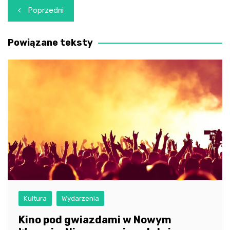
Nawigacja
Poprzedni
wpisu
Powiązane teksty
Kultura
Wydarzenia
Kino pod gwiazdami w Nowym