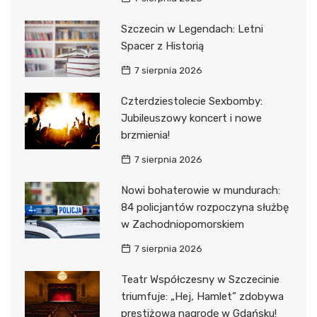
Szczecin w Legendach: Letni
Spacer z Historią
7 sierpnia 2026
Czterdziestolecie Sexbomby:
Jubileuszowy koncert i nowe
brzmienia!
7 sierpnia 2026
Nowi bohaterowie w mundurach:
84 policjantów rozpoczyna służbę
w Zachodniopomorskiem
7 sierpnia 2026
Teatr Współczesny w Szczecinie
triumfuje: „Hej, Hamlet” zdobywa
prestiżową nagrodę w Gdańsku!