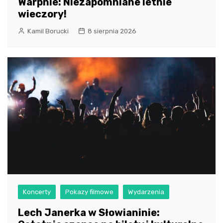
Warpnie: Niezapomniane letnie
wieczory!
Kamil Borucki
8 sierpnia 2026
Koncerty
Pokazy filmowe
Wydarzenia
Lech Janerka w Słowianinie: