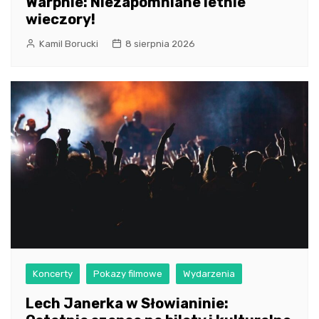
Warpnie: Niezapomniane letnie
wieczory!
Kamil Borucki
8 sierpnia 2026
Koncerty
Pokazy filmowe
Wydarzenia
Lech Janerka w Słowianinie: