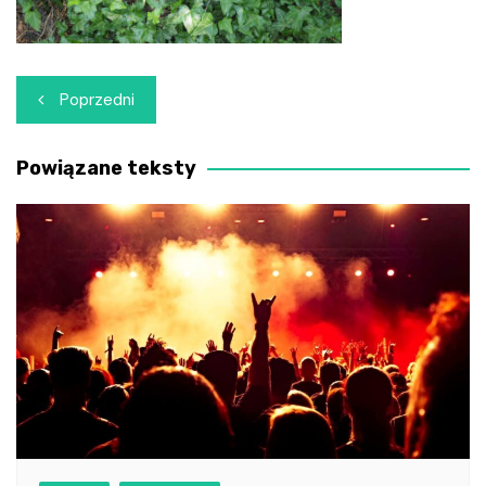
Nawigacja
Poprzedni
wpisu
Powiązane teksty