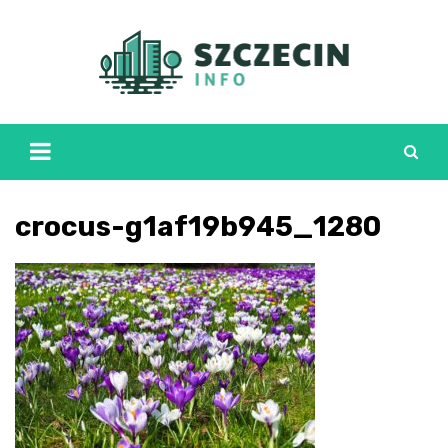
Skip
to
content
crocus-g1af19b945_1280