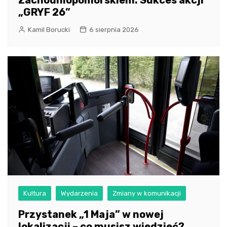
Zachodniopomorskiem: Sukces akcji
„GRYF 26”
Kamil Borucki
6 sierpnia 2026
Kultura
Wydarzenia
Zmiany w komunikacji
Przystanek „1 Maja” w nowej
lokalizacji – co musisz wiedzieć?