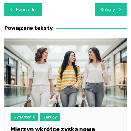
Nawigacja
Poprzedni
Kolejny
wpisu
Powiązane teksty
Wydarzenia
Zakupy
Mierzyn wkrótce zyska nowe