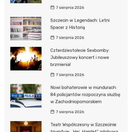
7 sierpnia 2026
Szczecin w Legendach: Letni
Spacer z Historią
7 sierpnia 2026
Czterdziestolecie Sexbomby:
Jubileuszowy koncert i nowe
brzmienia!
7 sierpnia 2026
Nowi bohaterowie w mundurach:
84 policjantów rozpoczyna służbę
w Zachodniopomorskiem
7 sierpnia 2026
Teatr Współczesny w Szczecinie
triumfuje: „Hej, Hamlet” zdobywa