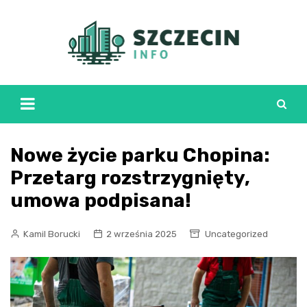
Skip
to
content
Nowe życie parku Chopina:
Przetarg rozstrzygnięty,
umowa podpisana!
Kamil Borucki
2 września 2025
Uncategorized