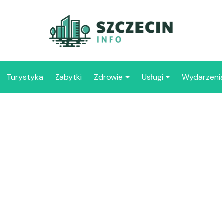
Turystyka
Zabytki
Zdrowie
Usługi
Wydarzeni
Apteka
Placówki oświaty
Szpitale
109 
Szcz
Samo
Spec
Opie
„Zdr
Samo