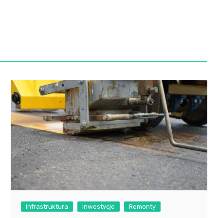
Szpit
Soko
Pomo
Med
Samo
Szpit
Spec
A. S
Samo
Woje
Zesp
Skło
Infrastruktura
Inwestycje
Remonty