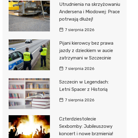
al Kliniczny nr 1 im. T.
Utrudnienia na skrzyżowaniu
łowskiego
Andersena i Miodowej: Prace
rskiej Akademii
potrwają dłużej!
ycznej
7 sierpnia 2026
dzielny Publiczny
Pijani kierowcy bez prawa
al Kliniczny nr 2
jazdy z dzieckiem w aucie
jalistyczny Szpital im.
zatrzymani w Szczecinie
okołowskiego
7 sierpnia 2026
dzielny Publiczny
Szczecin w Legendach:
wódzki Szpital
Letni Spacer z Historią
olony im. M.
dowskiej-Curi
7 sierpnia 2026
Czterdziestolecie
Sexbomby: Jubileuszowy
koncert i nowe brzmienia!