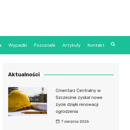
a
Wypadki
Pozostałe
Artykuły
Kontakt
Szpital Wojskowy w
Aktualności
ecinie
dzielny Publiczny
Cmentarz Centralny w
jalistyczny Zakład
Szczecinie zyskał nowe
ki Zdrowotnej
życie dzięki renowacji
oje”
ogrodzenia
7 sierpnia 2026
dzielny Publiczny