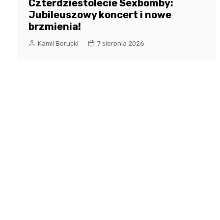
Czterdziestolecie Sexbomby:
Jubileuszowy koncert i nowe
brzmienia!
Kamil Borucki
7 sierpnia 2026