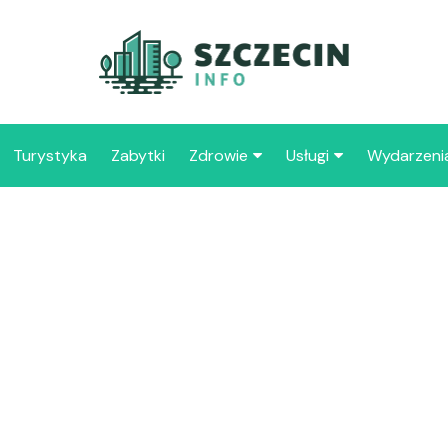
Turystyka
Zabytki
Zdrowie
Usługi
Wydarzeni
Apteka
Placówki oświaty
Szpitale
109 
Szcz
Samo
Spec
Opie
„Zdr
Samo