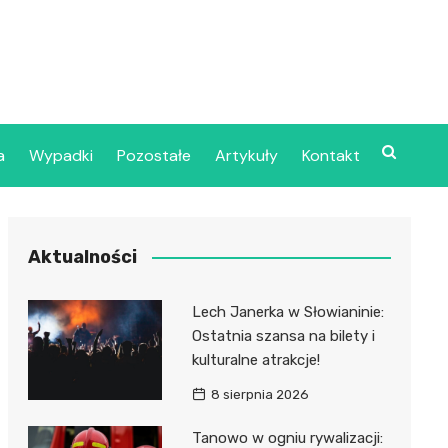
a
Wypadki
Pozostałe
Artykuły
Kontakt
Szpital Wojskowy w
Aktualności
ecinie
dzielny Publiczny
Lech Janerka w Słowianinie:
jalistyczny Zakład
Ostatnia szansa na bilety i
ki Zdrowotnej
kulturalne atrakcje!
oje”
8 sierpnia 2026
dzielny Publiczny
Tanowo w ogniu rywalizacji: