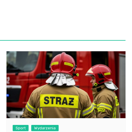
Szpit
Soko
Pomo
Med
Samo
Szpit
Spec
A. S
Samo
Woje
Zesp
Skło
Sport
Wydarzenia