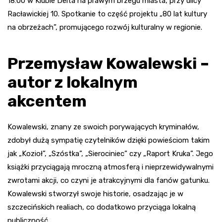
18:00 w Klubie Delta na prawym brzegu miasta, przy ulicy
Racławickiej 10. Spotkanie to część projektu „80 lat kultury
na obrzeżach”, promującego rozwój kulturalny w regionie.
Przemysław Kowalewski –
autor z lokalnym
akcentem
Kowalewski, znany ze swoich porywających kryminałów,
zdobył dużą sympatię czytelników dzięki powieściom takim
jak „Kozioł”, „Szóstka”, „Sierociniec” czy „Raport Kruka”. Jego
książki przyciągają mroczną atmosferą i nieprzewidywalnymi
zwrotami akcji, co czyni je atrakcyjnymi dla fanów gatunku.
Kowalewski stworzył swoje historie, osadzając je w
szczecińskich realiach, co dodatkowo przyciąga lokalną
publiczność.