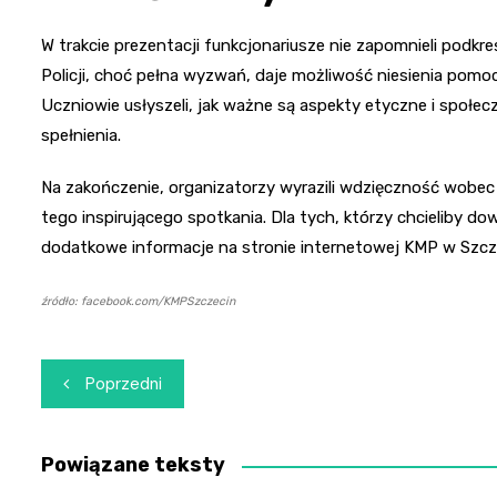
W trakcie prezentacji funkcjonariusze nie zapomnieli podkre
Policji, choć pełna wyzwań, daje możliwość niesienia pom
Uczniowie usłyszeli, jak ważne są aspekty etyczne i społecz
spełnienia.
Na zakończenie, organizatorzy wyrazili wdzięczność wobec
tego inspirującego spotkania. Dla tych, którzy chcieliby dow
dodatkowe informacje na stronie internetowej KMP w Szczec
źródło: facebook.com/KMPSzczecin
Nawigacja
Poprzedni
wpisu
Powiązane teksty