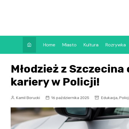
Skip
to
content
Home
Miasto
Kultura
Rozrywka
Młodzież z Szczecina 
kariery w Policji!
,
Kamil Borucki
16 października 2025
Edukacja
Polic