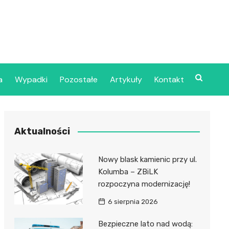
a
Wypadki
Pozostałe
Artykuły
Kontakt
Szpital Wojskowy w
Aktualności
ecinie
dzielny Publiczny
Nowy blask kamienic przy ul.
jalistyczny Zakład
Kolumba – ZBiLK
ki Zdrowotnej
rozpoczyna modernizację!
oje”
6 sierpnia 2026
dzielny Publiczny
Bezpieczne lato nad wodą: