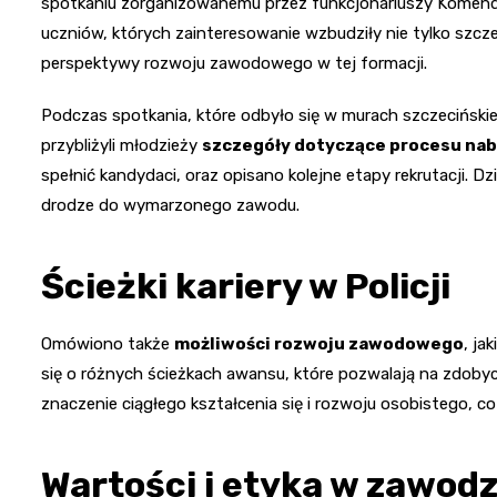
spotkaniu zorganizowanemu przez funkcjonariuszy Komendy 
uczniów, których zainteresowanie wzbudziły nie tylko szcz
perspektywy rozwoju zawodowego w tej formacji.
Podczas spotkania, które odbyło się w murach szczecińskieg
przybliżyli młodzieży
szczegóły dotyczące procesu nabo
spełnić kandydaci, oraz opisano kolejne etapy rekrutacji. Dz
drodze do wymarzonego zawodu.
Ścieżki kariery w Policji
Omówiono także
możliwości rozwoju zawodowego
, ja
się o różnych ścieżkach awansu, które pozwalają na zdobycie 
znaczenie ciągłego kształcenia się i rozwoju osobistego, co
Wartości i etyka w zawodz