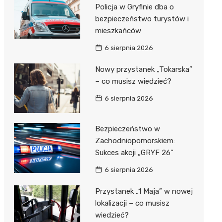
al Kliniczny nr 1 im. T.
Policja w Gryfinie dba o
łowskiego
bezpieczeństwo turystów i
rskiej Akademii
mieszkańców
ycznej
6 sierpnia 2026
dzielny Publiczny
Nowy przystanek „Tokarska”
al Kliniczny nr 2
– co musisz wiedzieć?
jalistyczny Szpital im.
6 sierpnia 2026
okołowskiego
dzielny Publiczny
Bezpieczeństwo w
wódzki Szpital
Zachodniopomorskiem:
olony im. M.
Sukces akcji „GRYF 26”
dowskiej-Curi
6 sierpnia 2026
Przystanek „1 Maja” w nowej
lokalizacji – co musisz
wiedzieć?