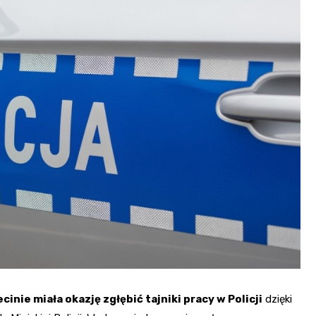
Szpit
Soko
Pomo
Med
Samo
Szpit
Spec
A. S
Samo
Woje
Zesp
Skło
nie miała okazję zgłębić tajniki pracy w Policji
dzięki