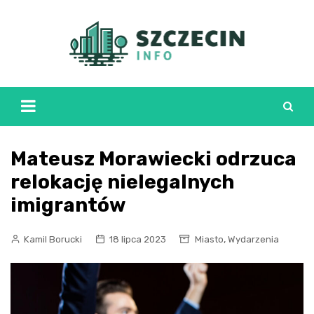
Skip
to
content
Mateusz Morawiecki odrzuca
relokację nielegalnych
imigrantów
,
Kamil Borucki
18 lipca 2023
Miasto
Wydarzenia