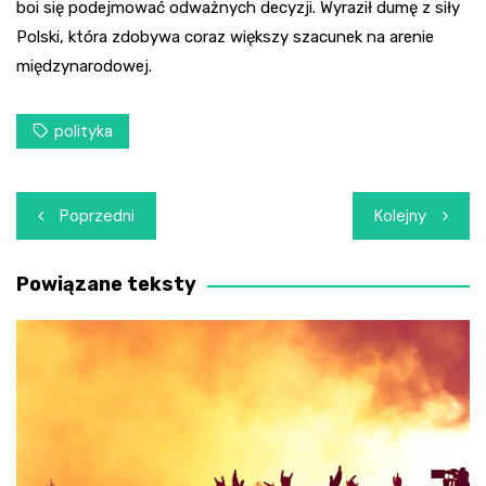
boi się podejmować odważnych decyzji. Wyraził dumę z siły
Polski, która zdobywa coraz większy szacunek na arenie
międzynarodowej.
polityka
Nawigacja
Poprzedni
Kolejny
wpisu
Powiązane teksty