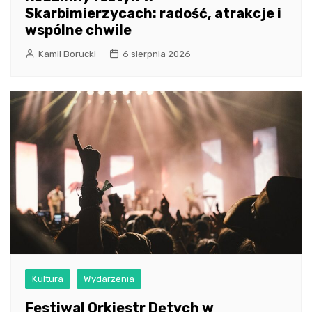
Skarbimierzycach: radość, atrakcje i
wspólne chwile
Kamil Borucki
6 sierpnia 2026
Kultura
Wydarzenia
Festiwal Orkiestr Dętych w