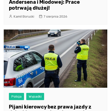
Andersena i Miodowej: Prace
potrwają dłużej!
Kamil Borucki
7 sierpnia 2026
Policja
Wypadki
Pijani kierowcy bez prawa jazdy z