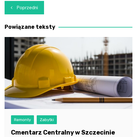
Nawigacja
Poprzedni
wpisu
Powiązane teksty
Remonty
Zabytki
Cmentarz Centralny w Szczecinie