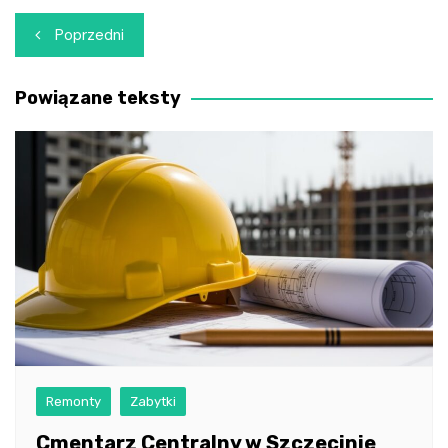
Nawigacja
Poprzedni
wpisu
Powiązane teksty
Remonty
Zabytki
Cmentarz Centralny w Szczecinie