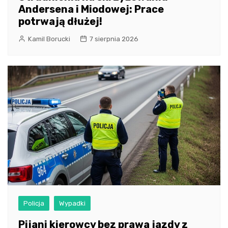
Andersena i Miodowej: Prace
potrwają dłużej!
Kamil Borucki
7 sierpnia 2026
Policja
Wypadki
Pijani kierowcy bez prawa jazdy z