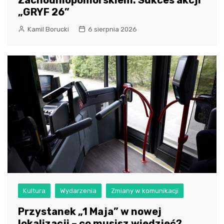
Zachodniopomorskiem: Sukces akcji
„GRYF 26”
Kamil Borucki
6 sierpnia 2026
Kultura
Wydarzenia
Zmiany w komunikacji
Przystanek „1 Maja” w nowej
lokalizacji – co musisz wiedzieć?