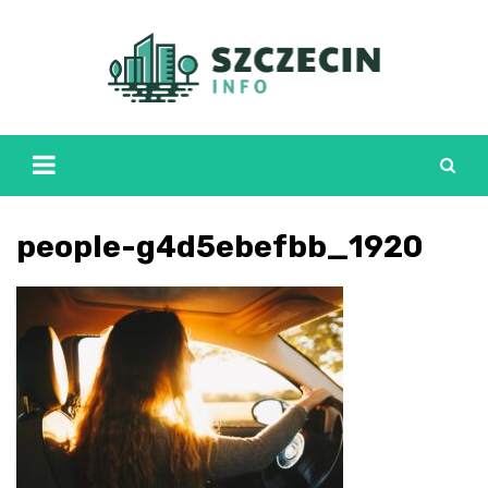
Skip
to
content
people-g4d5ebefbb_1920