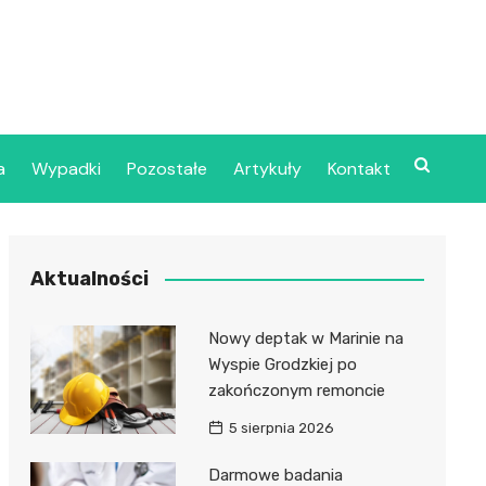
a
Wypadki
Pozostałe
Artykuły
Kontakt
Szpital Wojskowy w
Aktualności
ecinie
dzielny Publiczny
Nowy deptak w Marinie na
jalistyczny Zakład
Wyspie Grodzkiej po
ki Zdrowotnej
zakończonym remoncie
oje”
5 sierpnia 2026
dzielny Publiczny
Darmowe badania