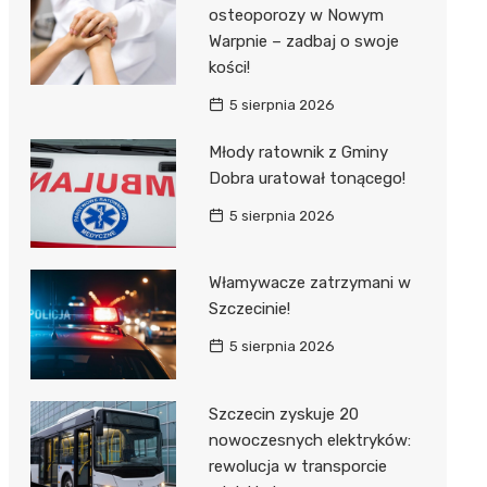
al Kliniczny nr 1 im. T.
osteoporozy w Nowym
łowskiego
Warpnie – zadbaj o swoje
rskiej Akademii
kości!
ycznej
5 sierpnia 2026
dzielny Publiczny
Młody ratownik z Gminy
al Kliniczny nr 2
Dobra uratował tonącego!
jalistyczny Szpital im.
5 sierpnia 2026
okołowskiego
dzielny Publiczny
Włamywacze zatrzymani w
wódzki Szpital
Szczecinie!
olony im. M.
5 sierpnia 2026
dowskiej-Curi
Szczecin zyskuje 20
nowoczesnych elektryków:
rewolucja w transporcie