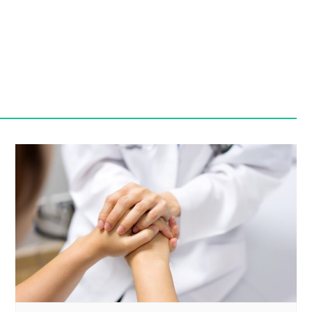
Szpit
Soko
Pomo
Med
Samo
Szpit
Spec
A. S
Samo
Woje
Zesp
Skło